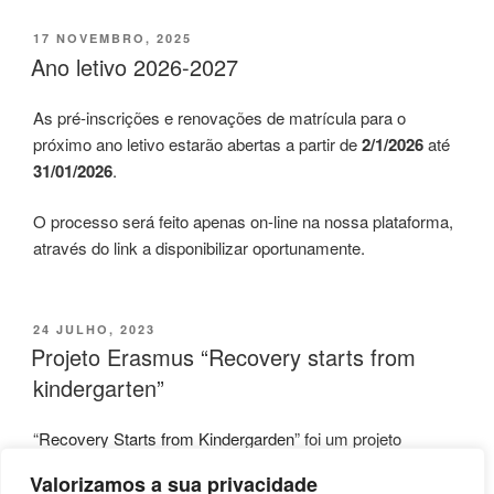
PUBLICADO
17 NOVEMBRO, 2025
EM
Ano letivo 2026-2027
As pré-inscrições e renovações de matrícula para o
próximo ano letivo estarão abertas a partir de
2/1/2026
até
31/01/2026
.
O processo será feito apenas on-line na nossa plataforma,
através do link a disponibilizar oportunamente.
PUBLICADO
24 JULHO, 2023
EM
Projeto Erasmus “Recovery starts from
kindergarten”
“
Recovery Starts from Kindergarden
” foi um projeto
ERASMUS* desenvolvido durante o ano letivo 2022/2023
Valorizamos a sua privacidade
por parceiros da Itália, Roménia, Portugal e Turquia, do qual