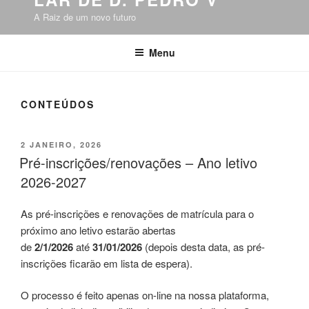
A Raiz de um novo futuro
Menu
CONTEÚDOS
PUBLICADO
2 JANEIRO, 2026
EM
Pré-inscrições/renovações – Ano letivo
2026-2027
As pré-inscrições e renovações de matrícula para o
próximo ano letivo estarão abertas
de
2/1/2026
até
31/01/2026
(depois desta data, as pré-
inscrições ficarão em lista de espera).
O processo é feito apenas on-line na nossa plataforma,