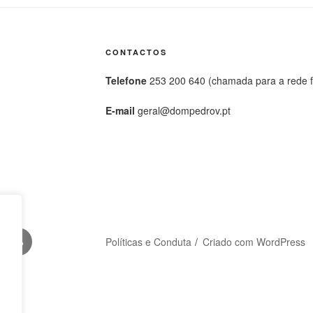
CONTACTOS
Telefone
253 200 640 (chamada para a rede fi
E-mail
geral@dompedrov.pt
gram
Livro
Políticas e Conduta
Criado com WordPress
ência
de
Reclamações