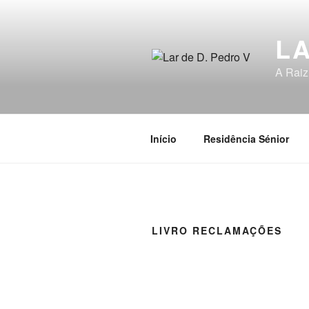
Saltar
para
LA
o
conteúdo
A Raiz
Início
Residência Sénior
LIVRO RECLAMAÇÕES