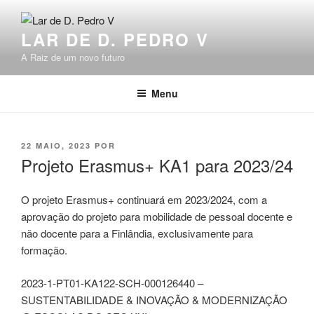
Saltar
para
LAR DE D. PEDRO V
o
conteúdo
A Raiz de um novo futuro
Menu
PUBLICADO
22 MAIO, 2023
POR
EM
Projeto Erasmus+ KA1 para 2023/24
O projeto Erasmus+ continuará em 2023/2024, com a
aprovação do projeto para mobilidade de pessoal docente e
não docente para a Finlândia, exclusivamente para
formação.
2023-1-PT01-KA122-SCH-000126440 –
SUSTENTABILIDADE & INOVAÇÃO & MODERNIZAÇÃO