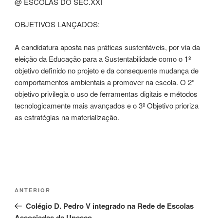
@ ESCOLAS DO SEC.XXI
OBJETIVOS LANÇADOS:
A candidatura aposta nas práticas sustentáveis, por via da
eleição da Educação para a Sustentabilidade como o 1º
objetivo definido no projeto e da consequente mudança de
comportamentos ambientais a promover na escola. O 2º
objetivo privilegia o uso de ferramentas digitais e métodos
tecnologicamente mais avançados e o 3º Objetivo prioriza
as estratégias na materialização.
Navegação
Conteúdo
ANTERIOR
de
anterior
Colégio D. Pedro V integrado na Rede de Escolas
artigos
Associadas da Unesco