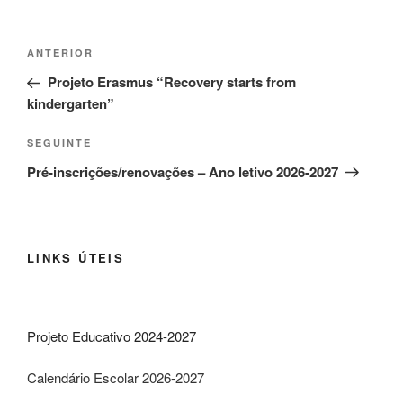
Navegação
Conteúdo
ANTERIOR
de
anterior
Projeto Erasmus “Recovery starts from
artigos
kindergarten”
Conteúdo
SEGUINTE
seguinte
Pré-inscrições/renovações – Ano letivo 2026-2027
LINKS ÚTEIS
Projeto Educativo 2024-2027
Calendário Escolar 2026-2027