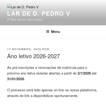
Saltar
para
LAR DE D. PEDRO V
o
conteúdo
A Raiz de um novo futuro
Menu
PUBLICADO
17 NOVEMBRO, 2025
POR
EM
Ano letivo 2026-2027
As pré-inscrições e renovações de matrícula para o
próximo ano letivo estarão abertas a partir de
2/1/2026
até
31/01/2026
.
O processo será feito apenas on-line na nossa plataforma,
através do link a disponibilizar oportunamente.